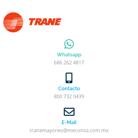
Whatsapp
686 262 4817
Contacto
800 732 0439
E-Mail
tranemayoreo@meconsa.com.mx